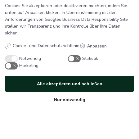
Cookies Sie akzeptieren oder deaktivieren möchten, indem Sie
Telefon:
+45 296 127 55
unten auf Anpassen klicken. In Übereinstimmung mit den
E-mail:
info@sb-flex.com
Anforderungen von
Googles Business Data Responsibility Site
stellen wir Transparenz und Ihre Kontrolle über Ihre Daten
Links
sicher.
Handelsbedingungen
Cookie- und Datenschutzrichtlinie
Anpassen
Cookie und datenschutzrichtlinie
Anweisungen
Notwendig
Statistik
Marketing
Folgen Sie SB Flex
Alle akzeptieren und schließen
Facebook
Instagram
Nur notwendig
© 2026 SB Flex.