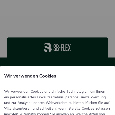
SB Flex
Wir verwenden Cookies
Smedegade 6
6100 Haderslev
Wir verwenden Cookies und ähnliche Technologien, um Ihnen
Dänemark
ein personalisiertes Einkaufserlebnis, personalisierte Werbung
und zur Analyse unseres Webverkehrs zu bieten. Klicken Sie auf
'Alle akzeptieren und schließen', wenn Sie alle Cookies zulassen
Kontakt
möchten. Alternativ können Sie auswählen, welche Arten von