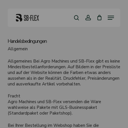
Skip
to
Close
Kurv
main
Menu
Cart
content
search
account
Handelsbedingungen
Allgemein
Allgemeines Bei Agro Machines und SB-Flex gibt es keine
Mindestbestellanforderungen. Auf Bildern in der Preisliste
und auf der Website können die Farben etwas anders
aussehen als in der Realität. Druckfehler, Preisänderungen
und ausverkaufte Artikel vorbehalten.
Fracht
Agro Machines und SB-Flex versenden die Ware
wahlweise als Pakete mit GLS-Businesspaket
(Standardpaket oder Paketshop).
Bei Ihrer Bestellung im Webshop haben Sie die