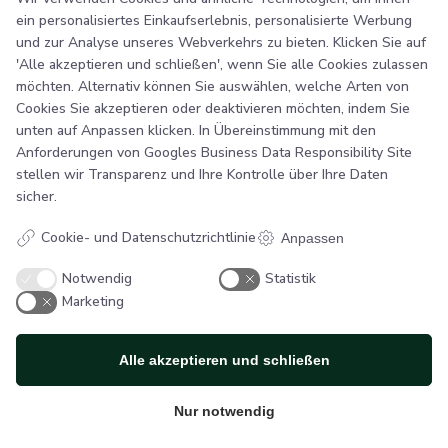
bestellen.
ein personalisiertes Einkaufserlebnis, personalisierte Werbung
und zur Analyse unseres Webverkehrs zu bieten. Klicken Sie auf
Kunden aus anderen europäischen Ländern können online
'Alle akzeptieren und schließen', wenn Sie alle Cookies zulassen
unter www.sb-flex.com bestellen.
möchten. Alternativ können Sie auswählen, welche Arten von
Cookies Sie akzeptieren oder deaktivieren möchten, indem Sie
Ware mit Aufdrucken/Sondermaßen
unten auf Anpassen klicken. In Übereinstimmung mit den
Bei Bestellungen von bedruckter Ware erfolgt der
Anforderungen von
Googles Business Data Responsibility Site
Probeabzug per E-Mail oder per Post nach Vereinbarung.
stellen wir Transparenz und Ihre Kontrolle über Ihre Daten
Bei Druckaufträgen werden Qualitätsmuster zugesandt
und auf Wunsch auch Korrekturlesungen durchgeführt. Bei
sicher.
der Bestellung von Waren in Sondergrößen wird auf
Wunsch ein handgeschnittenes Muster im richtigen
Cookie- und Datenschutzrichtlinie
Anpassen
Format zugesandt.
Notwendig
Statistik
Marketing
Alle akzeptieren und schließen
Nur notwendig
SB Flex