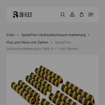
Skip
to
Close
Kurv
main
Menu
Cart
content
search
account
Start
SpiralFlex Hydraulikschlauch markierung
Plus und Minus mit Zahlen
SpiralFlex
Schlauchmarkierung in Gelb (+ / ÷ mit Zahlen)