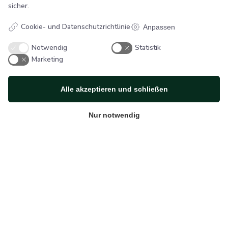
sicher.
SpiralFlex
SpiralFlex
Cookie- und Datenschutzrichtlinie
Anpassen
Schlauchmarkierung
Schlauchmarkierung
in Blau / Rot (+ / ÷
in Blau / Grünes (+ /
Notwendig
Statistik
mit Zahlen)
÷ mit Zahlen)
Marketing
Ab :
€
10.00
ex.
Ab :
€
10.00
ex.
MwSt
MwSt
Alle akzeptieren und schließen
Nur notwendig
SB Flex
Smedegade 6