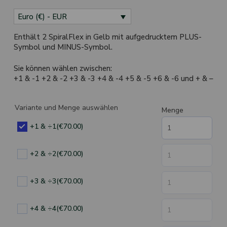
Euro (€) - EUR
Enthält 2 SpiralFlex in Gelb mit aufgedrucktem PLUS-
Symbol und MINUS-Symbol.
Sie können wählen zwischen:
+1 & -1 +2 & -2 +3 & -3 +4 & -4 +5 & -5 +6 & -6 und + & –
Variante und Menge auswählen
Menge
+1 & ÷1
(€70.00)
+2 & ÷2
(€70.00)
+3 & ÷3
(€70.00)
+4 & ÷4
(€70.00)