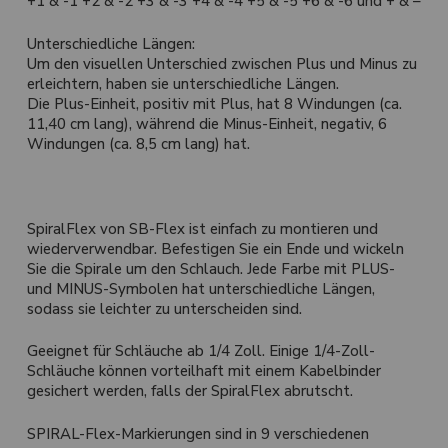
+1 & -1 +2 & -2 +3 & -3 +4 & -4 +5 & -5 +6 & -6 und + & –
Unterschiedliche Längen:
Um den visuellen Unterschied zwischen Plus und Minus zu
erleichtern, haben sie unterschiedliche Längen.
Die Plus-Einheit, positiv mit Plus, hat 8 Windungen (ca.
11,40 cm lang), während die Minus-Einheit, negativ, 6
Windungen (ca. 8,5 cm lang) hat.
SpiralFlex von SB-Flex ist einfach zu montieren und
wiederverwendbar. Befestigen Sie ein Ende und wickeln
Sie die Spirale um den Schlauch. Jede Farbe mit PLUS-
und MINUS-Symbolen hat unterschiedliche Längen,
sodass sie leichter zu unterscheiden sind.
Geeignet für Schläuche ab 1/4 Zoll. Einige 1/4-Zoll-
Schläuche können vorteilhaft mit einem Kabelbinder
gesichert werden, falls der SpiralFlex abrutscht.
SPIRAL-Flex-Markierungen sind in 9 verschiedenen